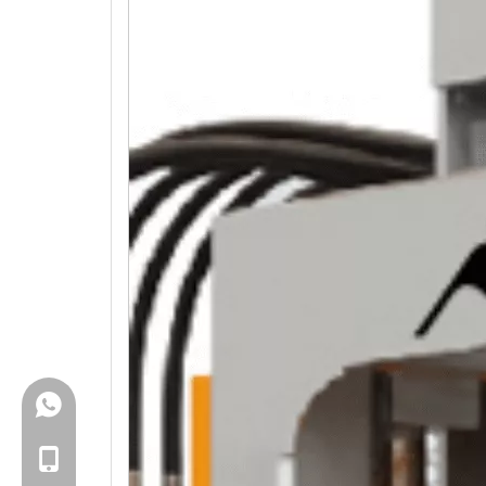
+86-18150503129
+86-18150503129