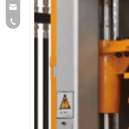
group@qunfeng.com
+86-595 22356782