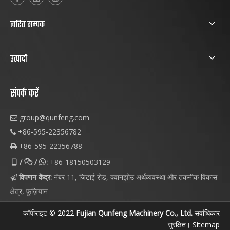
त्वरित सम्पक
उत्पादों
संपर्क करें
group@qunfeng.com

+86-595-22356782

+86-595-22356788

/
/
:
+86-18150503129



विपणन केंद्र:
नंबर 11, ज़िटाई रोड, क्वानझोउ अर्थव्यवस्था और तकनीक विकास

क्षेत्र, फ़ुज़ियान
कॉपीराइट © 2022
Fujian Qunfeng Machinery Co., Ltd.
सर्वाधिकार
सुरक्षित।
Sitemap