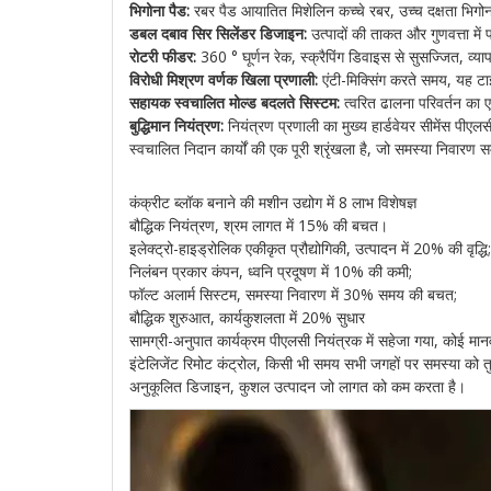
भिगोना पैड:
रबर पैड आयातित मिशेलिन कच्चे रबर, उच्च दक्षता भिगोन
डबल दबाव सिर सिलेंडर डिजाइन:
उत्पादों की ताकत और गुणवत्ता में प
रोटरी फीडर:
360 ° घूर्णन रेक, स्क्रैपिंग डिवाइस से सुसज्जित, व्या
विरोधी मिश्रण वर्णक खिला प्रणाली:
एंटी-मिक्सिंग करते समय, यह टाइ
सहायक स्वचालित मोल्ड बदलते सिस्टम:
त्वरित ढालना परिवर्तन का एह
बुद्धिमान नियंत्रण:
नियंत्रण प्रणाली का मुख्य हार्डवेयर सीमेंस पीए
स्वचालित निदान कार्यों की एक पूरी श्रृंखला है, जो समस्या निवार
कंक्रीट ब्लॉक बनाने की मशीन उद्योग में 8 लाभ विशेषज्ञ
बौद्धिक नियंत्रण, श्रम लागत में 15% की बचत।
इलेक्ट्रो-हाइड्रोलिक एकीकृत प्रौद्योगिकी, उत्पादन में 20% की वृद्धि;
निलंबन प्रकार कंपन, ध्वनि प्रदूषण में 10% की कमी;
फॉल्ट अलार्म सिस्टम, समस्या निवारण में 30% समय की बचत;
बौद्धिक शुरुआत, कार्यकुशलता में 20% सुधार
सामग्री-अनुपात कार्यक्रम पीएलसी नियंत्रक में सहेजा गया, कोई मान
इंटेलिजेंट रिमोट कंट्रोल, किसी भी समय सभी जगहों पर समस्या को त
अनुकूलित डिजाइन, कुशल उत्पादन जो लागत को कम करता है।