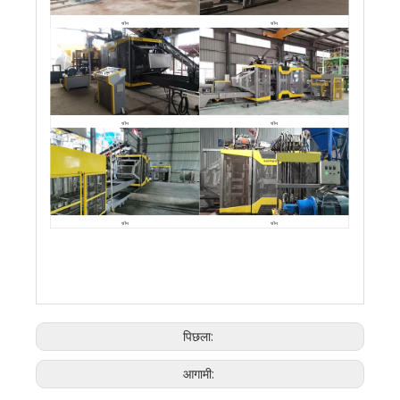
चीन
चीन
चीन
चीन
चीन
चीन
पिछला:
आगामी: