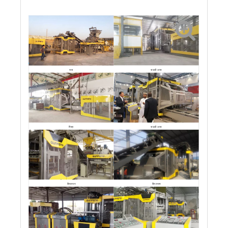
सऊदी अरब
रूस
मिस्र
सऊदी अरब
वियतनाम
वियतनाम