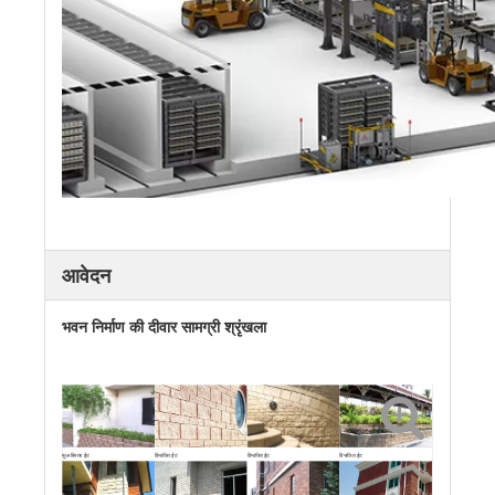
आवेदन
भवन निर्माण की दीवार सामग्री श्रृंखला
फूल बिस्तर ईंट
विभाजित ईंट
विभाजित ईंट
विभाजित ईंट