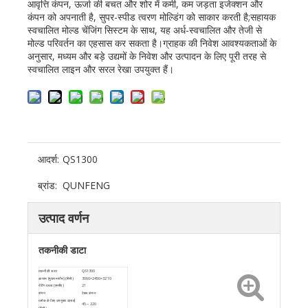
आवृत्ति कंपन, ऊर्जा की बचत और शोर में कमी, कम जड़ता इजेक्शन और
कंपन को अपनाती है, सुपर-स्पीड त्वरण मोल्डिंग को साकार करती है;सहायक
स्वचालित मोल्ड चेंजिंग सिस्टम के साथ, यह अर्ध-स्वचालित और तेजी से
मोल्ड परिवर्तन का एहसास कर सकता है।ग्राहक की निवेश आवश्यकताओं के
अनुसार, मध्यम और बड़े उद्यमों के निवेश और उत्पादन के लिए पूरी तरह से
स्वचालित लाइन और सरल रेखा उपयुक्त हैं।
आदर्श:
QS1300
ब्रांड:
QUNFENG
उत्पाद वर्णन
तकनीकी डाटा
तकनीकी डाटा
QS1300
आयाम (मुख्य मशीन) (मिमी)
3060×2450×3210
रेटिंग दबाव (एमपीए)
21
कंपन
टेबल कंपन
ब्लॉक के लिए उपयुक्त ऊंचाई
45 ~ 220
(मिमी)