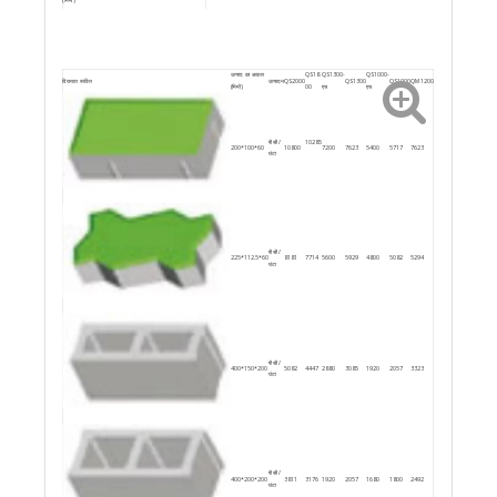
पावर (किलोवाट)
60
उत्पाद का आकार
QS18
QS1300-
QS1000-
विख्यात व्यक्ति
उत्पादन
QS2000
QS1300
QS1000
QM1200
(मिमी)
00
एच
एच
पीसी /
10285
200*100*60
10800
7200
7623
5400
5717
7623
घंटा
पीसी /
225*112.5*60
8181
7714
5600
5929
4800
5082
5294
घंटा
पीसी /
400*150*200
5082
4447
2880
3085
1920
2057
3323
घंटा
पीसी /
400*200*200
3811
3176
1920
2057
1680
1800
2492
घंटा