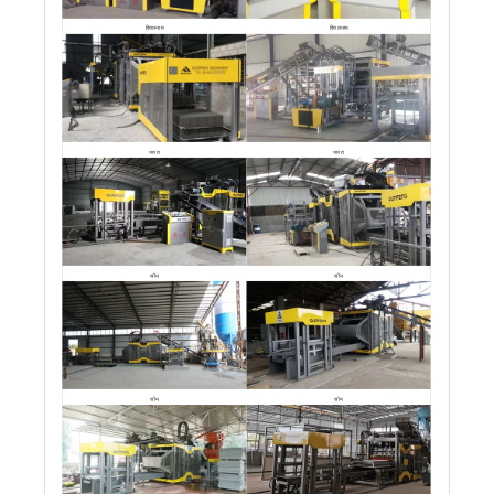
वियतनाम
वियतनाम
भारत
भारत
चीन
चीन
चीन
चीन